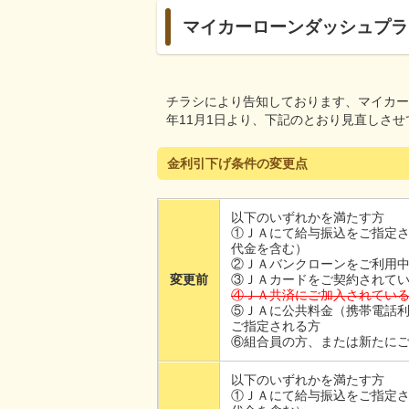
マイカーローンダッシュプラ
チラシにより告知しております、マイカー
年11月1日より、下記のとおり見直しさ
金利引下げ条件の変更点
以下のいずれかを満たす方
①ＪＡにて給与振込をご指定
代金を含む）
②ＪＡバンクローンをご利用
変更前
③ＪＡカードをご契約されて
④ＪＡ共済にご加入されてい
⑤ＪＡに公共料金（携帯電話
ご指定される方
⑥組合員の方、または新たに
以下のいずれかを満たす方
①ＪＡにて給与振込をご指定