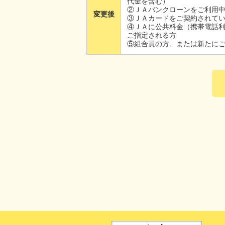
代金を含む）
②ＪＡバンクローンをご利用
変更後
③ＪＡカードをご契約されて
④ＪＡに公共料金（携帯電話
ご指定される方
⑤組合員の方、または新たに