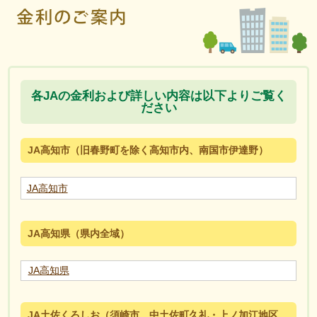
各JAの金利および詳しい内容は以下よりご覧く
ださい
JA高知市（旧春野町を除く高知市内、南国市伊達野）
JA高知市
JA高知県（県内全域）
JA高知県
JA土佐くろしお（須崎市、中土佐町久礼・上ノ加江地区、